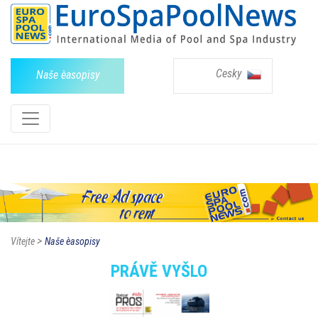
Cesky
Naše èasopisy
>
Vítejte
Naše èasopisy
PRÁVĚ VYŠLO