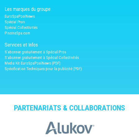
Les marques du groupe
EuroSpaPoolNews
Spécial Pros
Spécial Collectivités
PiscineSpa.com
Services et Infos
S'abonner gratuitement à Spécial Pros
S'abonner gratuitement à Spécial Collectivités
Media Kit EuroSpaPoolNews (PDF)
Spécification Techniques pour la publicité (PDF)
PARTENARIATS & COLLABORATIONS