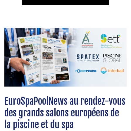
EuroSpaPoolNews au rendez-vous
Episode 9 Saison 3 - Pompes à
Formation 2026-2027 au Titre
des grands salons européens de
vitesse variable : 4 pièges à
Pro Piscine et sessions QUALIPAC
la piscine et du spa
éviter
à l'AFPA de Béziers