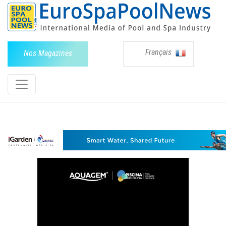
Français
Nos Magazines