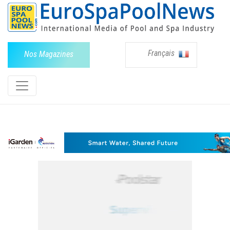
Français
Nos Magazines