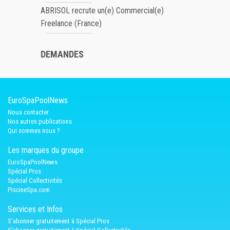
ABRISOL recrute un(e) Commercial(e)
Freelance (France)
DEMANDES
EuroSpaPoolNews
Nous contacter
Nos autres publications
Qui sommes nous ?
Les marques du groupe
EuroSpaPoolNews
Spécial Pros
Spécial Collectivités
PiscineSpa.com
Services et Infos
S'abonner gratuitement à Spécial Pros