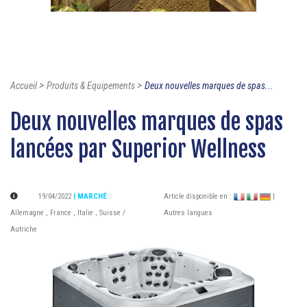
>
>
Accueil
Produits & Equipements
Deux nouvelles marques de spas...
Deux nouvelles marques de spas
lancées par Superior Wellness
19/04/2022
| MARCHÉ
:
Article disponible en :
|
Allemagne
,
France
,
Italie
,
Suisse /
Autres langues
Autriche