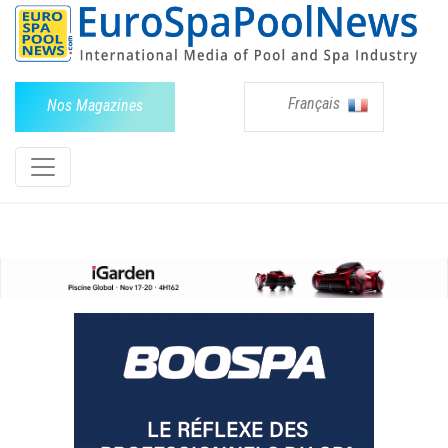
Français
Nos Magazines