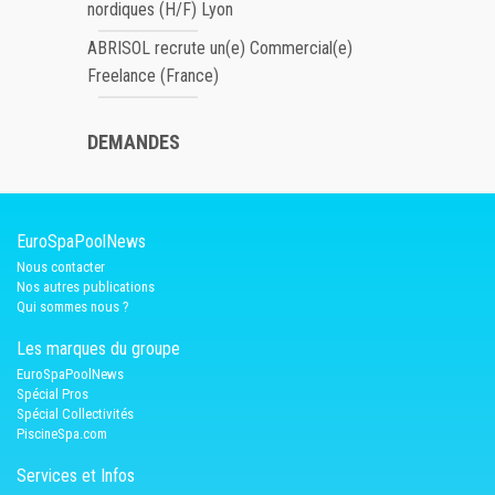
nordiques (H/F) Lyon
ABRISOL recrute un(e) Commercial(e)
Freelance (France)
DEMANDES
EuroSpaPoolNews
Nous contacter
Nos autres publications
Qui sommes nous ?
Les marques du groupe
EuroSpaPoolNews
Spécial Pros
Spécial Collectivités
PiscineSpa.com
Services et Infos