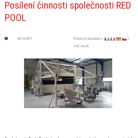
Posílení činnosti společnosti RED
POOL
20/10/2017
Èlánek je dostupný v:
|
Jiný Jazyk