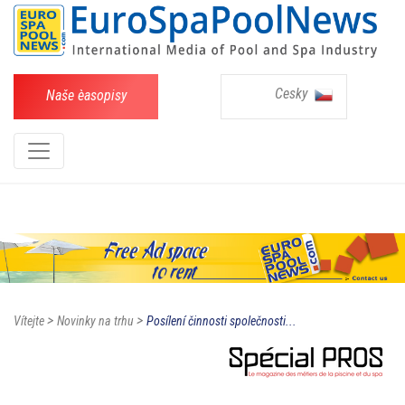
Cesky
Naše èasopisy
>
>
Vítejte
Novinky na trhu
Posílení činnosti společnosti...