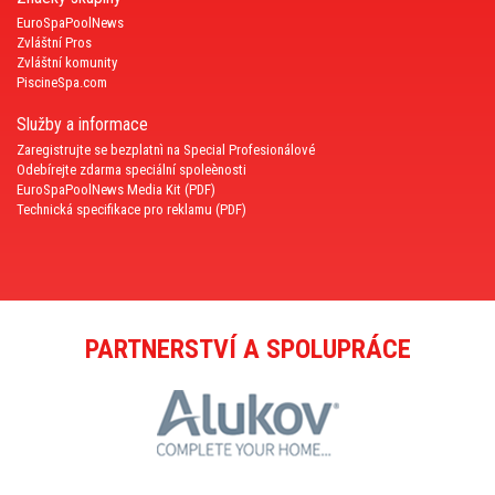
EuroSpaPoolNews
Zvláštní Pros
Zvláštní komunity
PiscineSpa.com
Služby a informace
Zaregistrujte se bezplatnì na Special Profesionálové
Odebírejte zdarma speciální spoleènosti
EuroSpaPoolNews Media Kit (PDF)
Technická specifikace pro reklamu (PDF)
PARTNERSTVÍ A SPOLUPRÁCE