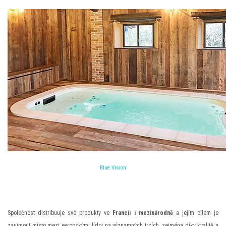
Blue Vision
Společnost distribuuje své produkty ve
Francii i mezinárodně
a jejím cílem je
zaujmout místo mezi evropskými lídry na významných trzích, zejména díky kvalitě a