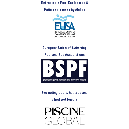
Retractable Pool Enclosures &
Patio enclosures by Alukov
European Union of Swimming
Pool and Spa Associations
Promoting pools, hot tubs and
allied wet leisure