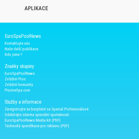
APLIKACE
EuroSpaPoolNews
Kontaktujte nás
Naše další publikace
Kdo jsme ?
Znaèky skupiny
EuroSpaPoolNews
Zvláštní Pros
Zvláštní komunity
PiscineSpa.com
Služby a informace
Zaregistrujte se bezplatnì na Special Profesionálové
Odebírejte zdarma speciální spoleènosti
EuroSpaPoolNews Media Kit (PDF)
Technická specifikace pro reklamu (PDF)