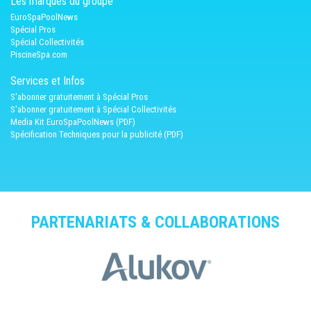
Les marques du groupe
EuroSpaPoolNews
Spécial Pros
Spécial Collectivités
PiscineSpa.com
Services et Infos
S'abonner gratuitement à Spécial Pros
S'abonner gratuitement à Spécial Collectivités
Media Kit EuroSpaPoolNews (PDF)
Spécification Techniques pour la publicité (PDF)
PARTENARIATS & COLLABORATIONS