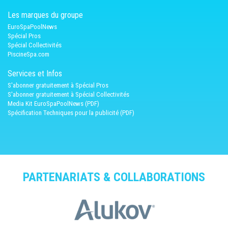
Les marques du groupe
EuroSpaPoolNews
Spécial Pros
Spécial Collectivités
PiscineSpa.com
Services et Infos
S'abonner gratuitement à Spécial Pros
S'abonner gratuitement à Spécial Collectivités
Media Kit EuroSpaPoolNews (PDF)
Spécification Techniques pour la publicité (PDF)
PARTENARIATS & COLLABORATIONS