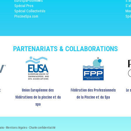
EuroSpaPoolNews
S'a
Spécial Pros
S'a
Spécial Collectivités
Med
PiscineSpa.com
Spé
PARTENARIATS & COLLABORATIONS
t
Union Européenne des
Fédération des Professionnels
Le 
fédérations de la piscine et du
de la Piscine et du Spa
spa
ako -
Mentions légales
-
Charte confidentialité