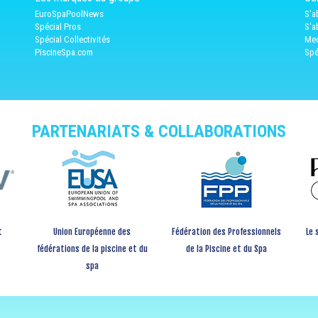
EuroSpaPoolNews
S'a
Spécial Pros
S'a
Spécial Collectivités
Med
PiscineSpa.com
Spé
PARTENARIATS & COLLABORATIONS
t
Union Européenne des
Fédération des Professionnels
Le 
fédérations de la piscine et du
de la Piscine et du Spa
spa