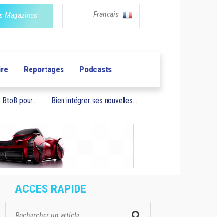
Français
s Magazines
ire
Reportages
Podcasts
BtoB pour...
Bien intégrer ses nouvelles...
ACCES RAPIDE