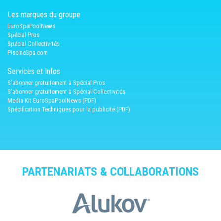
Les marques du groupe
EuroSpaPoolNews
Spécial Pros
Spécial Collectivités
PiscineSpa.com
Services et Infos
S'abonner gratuitement à Spécial Pros
S'abonner gratuitement à Spécial Collectivités
Media Kit EuroSpaPoolNews (PDF)
Spécification Techniques pour la publicité (PDF)
PARTENARIATS & COLLABORATIONS