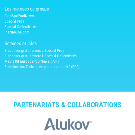
Les marques du groupe
EuroSpaPoolNews
Spécial Pros
Spécial Collectivités
PiscineSpa.com
Services et Infos
S'abonner gratuitement à Spécial Pros
S'abonner gratuitement à Spécial Collectivités
Media Kit EuroSpaPoolNews (PDF)
Spécification Techniques pour la publicité (PDF)
PARTENARIATS & COLLABORATIONS