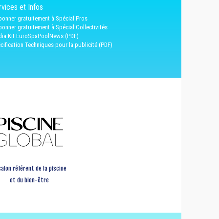
vices et Infos
bonner gratuitement à Spécial Pros
bonner gratuitement à Spécial Collectivités
ia Kit EuroSpaPoolNews (PDF)
cification Techniques pour la publicité (PDF)
salon référent de la piscine
et du bien-être