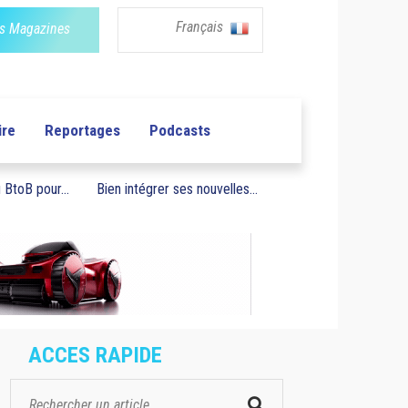
Français
s Magazines
ire
Reportages
Podcasts
BtoB pour...
Bien intégrer ses nouvelles...
ACCES RAPIDE