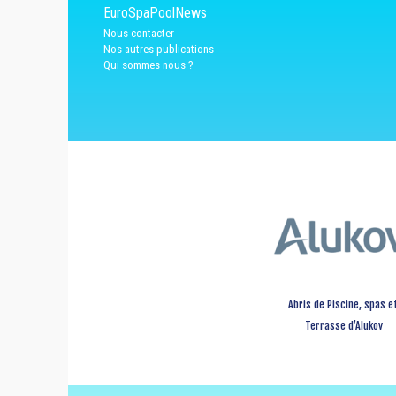
EuroSpaPoolNews
Nous contacter
Nos autres publications
Qui sommes nous ?
Abris de Piscine, spas e
Terrasse d’Alukov