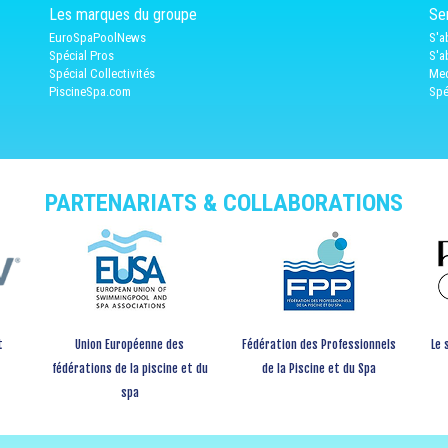
Les marques du groupe
Ser
EuroSpaPoolNews
S'a
Spécial Pros
S'a
Spécial Collectivités
Med
PiscineSpa.com
Spé
PARTENARIATS & COLLABORATIONS
t
Union Européenne des
Fédération des Professionnels
Le 
fédérations de la piscine et du
de la Piscine et du Spa
spa