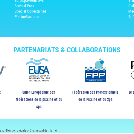
EuroSpaPoolNews
S'a
Spécial Pros
S'a
Spécial Collectivités
Med
PiscineSpa.com
Spé
PARTENARIATS & COLLABORATIONS
t
Union Européenne des
Fédération des Professionnels
Le 
fédérations de la piscine et du
de la Piscine et du Spa
spa
ako -
Mentions légales
-
Charte confidentialité