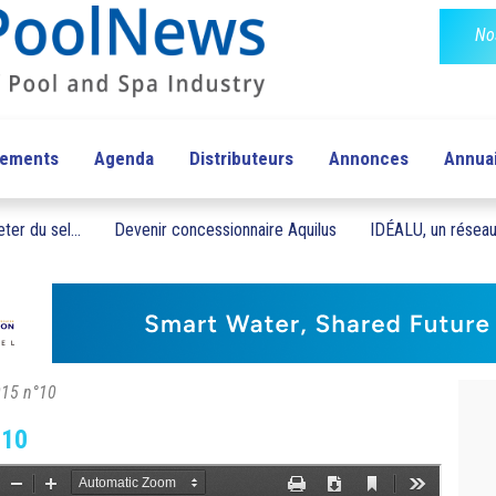
No
pements
Agenda
Distributeurs
Annonces
Annua
ter du sel...
Devenir concessionnaire Aquilus
IDÉALU, un réseau 
015 n°10
°10