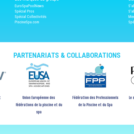
EuroSpaPoolNews
S'a
Spécial Pros
S'a
Spécial Collectivités
Med
PiscineSpa.com
Spé
PARTENARIATS & COLLABORATIONS
t
Union Européenne des
Fédération des Professionnels
Le 
fédérations de la piscine et du
de la Piscine et du Spa
spa