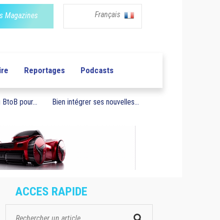
Français
s Magazines
ire
Reportages
Podcasts
BtoB pour...
Bien intégrer ses nouvelles...
ACCES RAPIDE