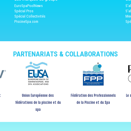
EuroSpaPoolNews
S'a
Spécial Pros
S'a
Spécial Collectivités
Med
PiscineSpa.com
Spé
PARTENARIATS & COLLABORATIONS
t
Union Européenne des
Fédération des Professionnels
Le 
fédérations de la piscine et du
de la Piscine et du Spa
spa