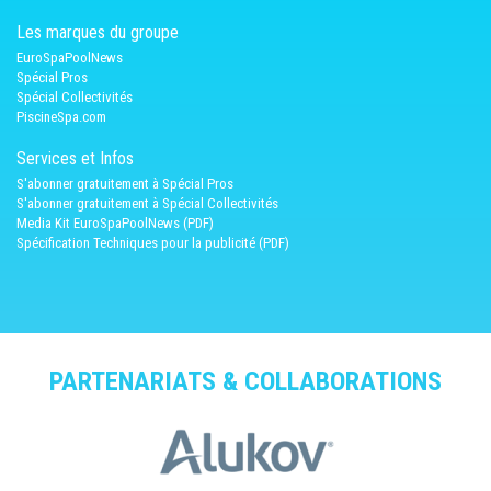
Les marques du groupe
EuroSpaPoolNews
Spécial Pros
Spécial Collectivités
PiscineSpa.com
Services et Infos
S'abonner gratuitement à Spécial Pros
S'abonner gratuitement à Spécial Collectivités
Media Kit EuroSpaPoolNews (PDF)
Spécification Techniques pour la publicité (PDF)
PARTENARIATS & COLLABORATIONS