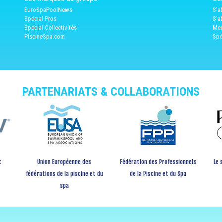
EuroSpaPoolNews
S'a
Spécial Pros
S'a
Spécial Collectivités
Med
PiscineSpa.com
Spé
PARTENARIATS & COLLABORATIONS
t
Union Européenne des
Fédération des Professionnels
Le 
fédérations de la piscine et du
de la Piscine et du Spa
spa