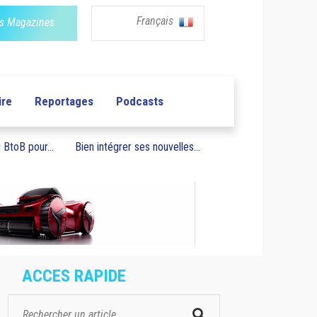
Français
s Magazines
ire
Reportages
Podcasts
BtoB pour...
Bien intégrer ses nouvelles...
ACCES RAPIDE