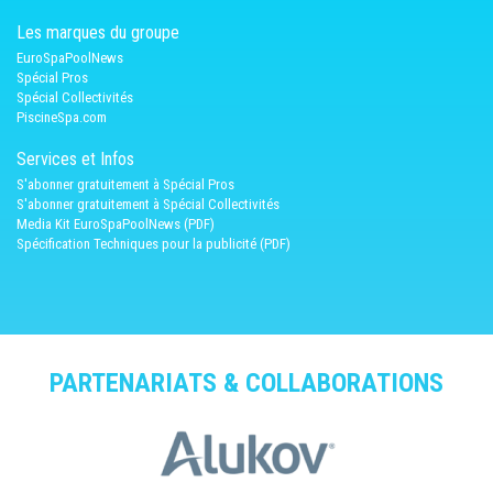
Les marques du groupe
EuroSpaPoolNews
Spécial Pros
Spécial Collectivités
PiscineSpa.com
Services et Infos
S'abonner gratuitement à Spécial Pros
S'abonner gratuitement à Spécial Collectivités
Media Kit EuroSpaPoolNews (PDF)
Spécification Techniques pour la publicité (PDF)
PARTENARIATS & COLLABORATIONS