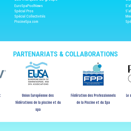
EuroSpaPoolNews
S'a
Spécial Pros
S'a
Spécial Collectivités
Med
PiscineSpa.com
Spé
PARTENARIATS & COLLABORATIONS
t
Union Européenne des
Fédération des Professionnels
Le 
fédérations de la piscine et du
de la Piscine et du Spa
spa