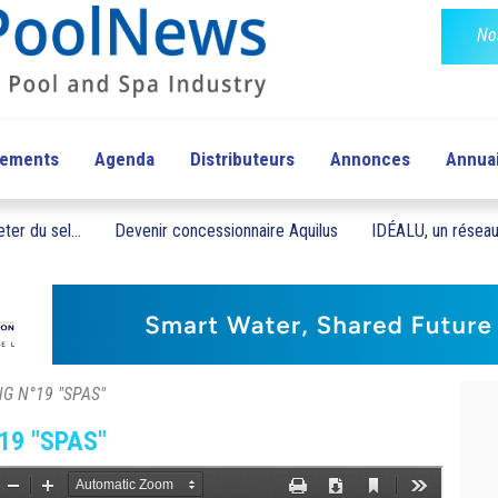
No
pements
Agenda
Distributeurs
Annonces
Annua
ter du sel...
Devenir concessionnaire Aquilus
IDÉALU, un réseau 
NG N°19 "SPAS"
19 "SPAS"