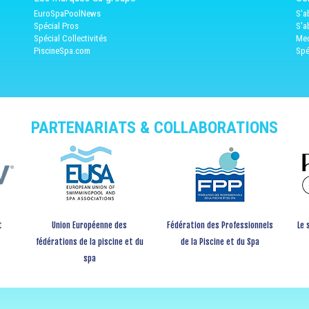
EuroSpaPoolNews
S'a
Spécial Pros
S'a
Spécial Collectivités
Med
PiscineSpa.com
Spé
PARTENARIATS & COLLABORATIONS
t
Union Européenne des
Fédération des Professionnels
Le 
fédérations de la piscine et du
de la Piscine et du Spa
spa