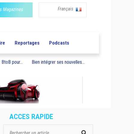
Français
s Magazines
ire
Reportages
Podcasts
BtoB pour...
Bien intégrer ses nouvelles...
ACCES RAPIDE