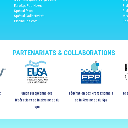
EuroSpaPoolNews
S'a
Spécial Pros
S'a
Spécial Collectivités
Med
PiscineSpa.com
Spé
PARTENARIATS & COLLABORATIONS
t
Union Européenne des
Fédération des Professionnels
Le 
fédérations de la piscine et du
de la Piscine et du Spa
spa