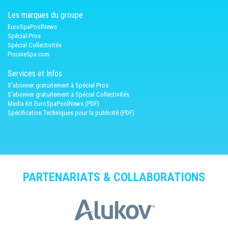
Les marques du groupe
EuroSpaPoolNews
Spécial Pros
Spécial Collectivités
PiscineSpa.com
Services et Infos
S'abonner gratuitement à Spécial Pros
S'abonner gratuitement à Spécial Collectivités
Media Kit EuroSpaPoolNews (PDF)
Spécification Techniques pour la publicité (PDF)
PARTENARIATS & COLLABORATIONS