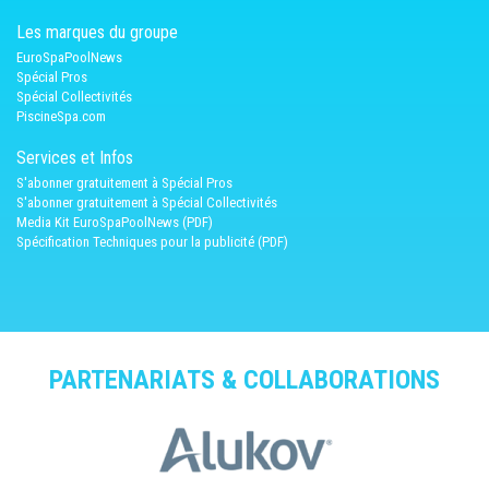
Les marques du groupe
EuroSpaPoolNews
Spécial Pros
Spécial Collectivités
PiscineSpa.com
Services et Infos
S'abonner gratuitement à Spécial Pros
S'abonner gratuitement à Spécial Collectivités
Media Kit EuroSpaPoolNews (PDF)
Spécification Techniques pour la publicité (PDF)
PARTENARIATS & COLLABORATIONS