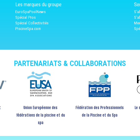
Les marques du groupe
Ser
EuroSpaPoolNews
S'a
Spécial Pros
S'a
Spécial Collectivités
Med
PiscineSpa.com
Spé
PARTENARIATS & COLLABORATIONS
t
Union Européenne des
Fédération des Professionnels
Le 
fédérations de la piscine et du
de la Piscine et du Spa
spa