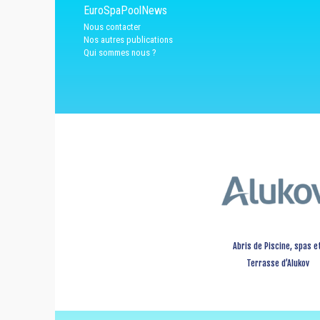
EuroSpaPoolNews
Nous contacter
Nos autres publications
Qui sommes nous ?
Abris de Piscine, spas e
Terrasse d’Alukov