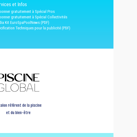
vices et Infos
bonner gratuitement à Spécial Pros
bonner gratuitement à Spécial Collectivités
ia Kit EuroSpaPoolNews (PDF)
cification Techniques pour la publicité (PDF)
salon référent de la piscine
et du bien-être