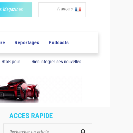
Français
s Magazines
ire
Reportages
Podcasts
BtoB pour...
Bien intégrer ses nouvelles...
ACCES RAPIDE