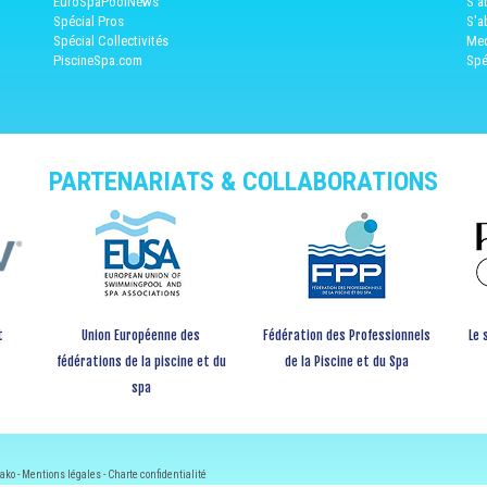
EuroSpaPoolNews
S'a
Spécial Pros
S'a
Spécial Collectivités
Med
PiscineSpa.com
Spé
PARTENARIATS & COLLABORATIONS
t
Union Européenne des
Fédération des Professionnels
Le 
fédérations de la piscine et du
de la Piscine et du Spa
spa
ako -
Mentions légales
-
Charte confidentialité