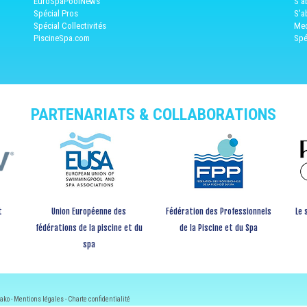
EuroSpaPoolNews
S'a
Spécial Pros
S'a
Spécial Collectivités
Med
PiscineSpa.com
Spé
PARTENARIATS & COLLABORATIONS
t
Union Européenne des
Fédération des Professionnels
Le 
fédérations de la piscine et du
de la Piscine et du Spa
spa
ako -
Mentions légales
-
Charte confidentialité