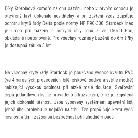
Díky štěrbinové komoře na dnu bazénu, nebo v prvním schodu je
otevřený kryt dokonale neviditelný a při zavření vždy zajišťuje
ochranu krytů řady Delta podle normy NF P90-308. Stardeck Inéo
je určen pro bazény s ostrými úhly rohů a ve 150/100-ce,
obkládané i betonované. Pro všechny rozměry bazénů do 6m šířky
je dostupná záruka 5 let.
Na všechny kryty řady Stardeck je používáno vysoce kvalitní PVC
(ve 4 barevných provedeních, bílé, pískové, šedivé a světle modré)
nabízející vysokou odolnost při nízké malé tloušťce. Svařování
čepů jednotlivých lišt je prováděno ultrazvukem, čímž je zajištěna
jejich dokonalá těsnost. Jsou vybaveny systémem upevnění lišt,
jehož úhel prohybu je nejnižší na trhu. Ten propůjčuje krytu vyšší
nosnost a tím i zvýšenou bezpečnost při náhodném pádu.