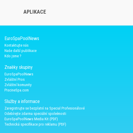
APLIKACE
EuroSpaPoolNews
Kontaktujte nás
Naše další publikace
Kdo jsme ?
Znaèky skupiny
EuroSpaPoolNews
Zvláštní Pros
Zvláštní komunity
PiscineSpa.com
Služby a informace
Zaregistrujte se bezplatnì na Special Profesionálové
Odebírejte zdarma speciální spoleènosti
EuroSpaPoolNews Media Kit (PDF)
Technická specifikace pro reklamu (PDF)