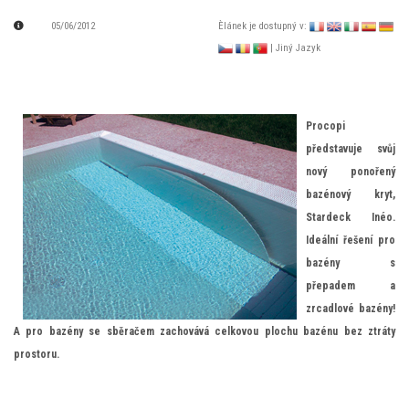
05/06/2012
Èlánek je dostupný v:
| Jiný Jazyk
Procopi
představuje svůj
nový ponořený
bazénový kryt,
Stardeck Inéo.
Ideální řešení pro
bazény s
přepadem a
zrcadlové bazény!
A pro bazény se sběračem zachovává celkovou plochu bazénu bez ztráty
prostoru.