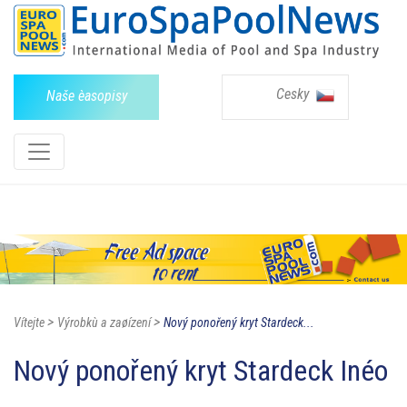
Cesky
Naše èasopisy
>
>
Vítejte
Výrobkù a zaøízení
Nový ponořený kryt Stardeck...
Nový ponořený kryt Stardeck Inéo