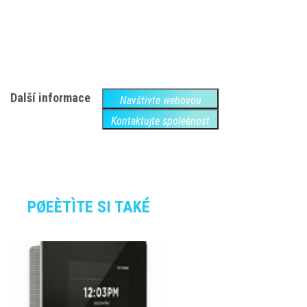
Další informace
Navštivte webovou
Kontaktujte spoleènost
PØEÈTÌTE SI TAKÉ