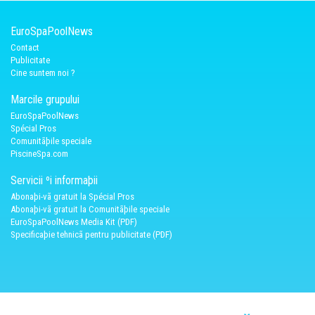
EuroSpaPoolNews
Contact
Publicitate
Cine suntem noi ?
Marcile grupului
EuroSpaPoolNews
Spécial Pros
Comunitãþile speciale
PiscineSpa.com
Servicii ºi informaþii
Abonaþi-vã gratuit la Spécial Pros
Abonaþi-vã gratuit la Comunitãþile speciale
EuroSpaPoolNews Media Kit (PDF)
Specificaþie tehnicã pentru publicitate (PDF)