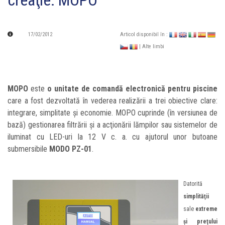
creaţie: MOPO
17/02/2012
Articol disponibil în :
| Alte limbi
MOPO
este
o unitate de comandă electronică pentru piscine
care a fost dezvoltată în vederea realizării a trei obiective clare:
integrare, simplitate şi economie. MOPO cuprinde (în versiunea de
bază) gestionarea filtrării şi a acţionării lămpilor sau sistemelor de
iluminat cu LED-uri la 12 V c. a. cu ajutorul unor butoane
submersibile
MODO PZ-01
.
Datorită
simplităţii
sale
extreme
şi preţului