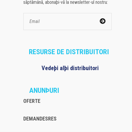
sãptãmânã, abonaþi-vã la newsletter-ul nostru:
RESURSE DE DISTRIBUITORI
Vedeþi alþi distribuitori
ANUNÞURI
OFERTE
DEMANDESRES