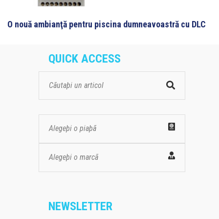
O nouă ambianţă pentru piscina dumneavoastră cu DLC
QUICK ACCESS
Alegeþi o piaþã
Alegeþi o marcã
NEWSLETTER