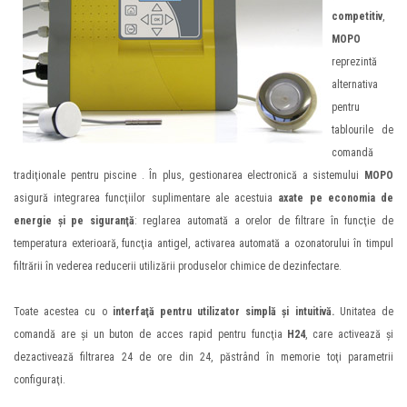
competitiv
,
MOPO
reprezintă
alternativa
pentru
tablourile de
comandă
tradiţionale pentru piscine . În plus, gestionarea electronică a sistemului
MOPO
asigură integrarea funcţiilor suplimentare ale acestuia
axate pe economia de
energie şi pe siguranţă
: reglarea automată a orelor de filtrare în funcţie de
temperatura exterioară, funcţia antigel, activarea automată a ozonatorului în timpul
filtrării în vederea reducerii utilizării produselor chimice de dezinfectare.
Toate acestea cu o
interfaţă pentru utilizator simplă şi intuitivă.
Unitatea de
comandă are şi un buton de acces rapid pentru funcţia
H24
, care activează şi
dezactivează filtrarea 24 de ore din 24, păstrând în memorie toţi parametrii
configuraţi.