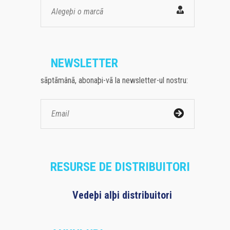
Alegeþi o marcã
NEWSLETTER
sãptãmânã, abonaþi-vã la newsletter-ul nostru:
RESURSE DE DISTRIBUITORI
Vedeþi alþi distribuitori