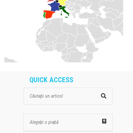
QUICK ACCESS
Alegeþi o piaþã