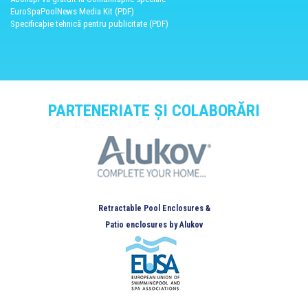
EuroSpaPoolNews Media Kit (PDF)
Specificaþie tehnicã pentru publicitate (PDF)
PARTENERIATE ȘI COLABORĂRI
Retractable Pool Enclosures &
Patio enclosures by Alukov