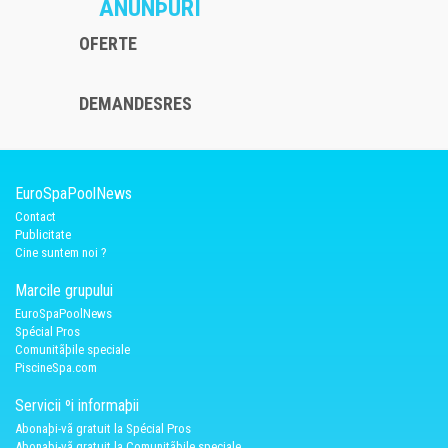
ANUNÞURI
OFERTE
DEMANDESRES
EuroSpaPoolNews
Contact
Publicitate
Cine suntem noi ?
Marcile grupului
EuroSpaPoolNews
Spécial Pros
Comunitãþile speciale
PiscineSpa.com
Servicii ºi informaþii
Abonaþi-vã gratuit la Spécial Pros
Abonaþi-vã gratuit la Comunitãþile speciale