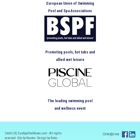
European Union of Swimming
Pool and Spa Associations
Promoting pools, hot tubs and
allied wet leisure
The leading swimming pool
and wellness event
Crédit (R) EuroSpaPoolNews.com - All rights
Urmaþi-ne :
reserved - Site by Nasteo - Design by Bako -