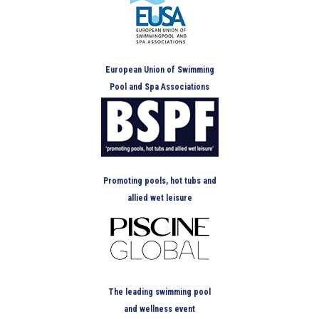
European Union of Swimming
Pool and Spa Associations
Promoting pools, hot tubs and
allied wet leisure
The leading swimming pool
and wellness event