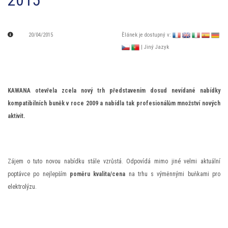
2015
20/04/2015
Èlánek je dostupný v:
| Jiný Jazyk
KAWANA otevřela zcela nový trh představením dosud nevídané nabídky
kompatibilních buněk v roce 2009 a nabídla tak profesionálům množství nových
aktivit.
Zájem o tuto novou nabídku stále vzrůstá. Odpovídá mimo jiné velmi aktuální
poptávce po nejlepším
poměru kvalita/cena
na trhu s výměnnými buňkami pro
elektrolýzu.