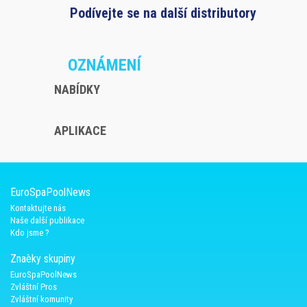
Podívejte se na další distributory
OZNÁMENÍ
NABÍDKY
APLIKACE
EuroSpaPoolNews
Kontaktujte nás
Naše další publikace
Kdo jsme ?
Znaèky skupiny
EuroSpaPoolNews
Zvláštní Pros
Zvláštní komunity