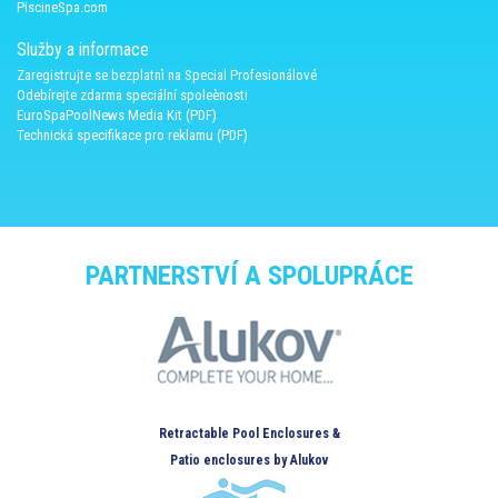
PiscineSpa.com
Služby a informace
Zaregistrujte se bezplatnì na Special Profesionálové
Odebírejte zdarma speciální spoleènosti
EuroSpaPoolNews Media Kit (PDF)
Technická specifikace pro reklamu (PDF)
PARTNERSTVÍ A SPOLUPRÁCE
Retractable Pool Enclosures &
Patio enclosures by Alukov