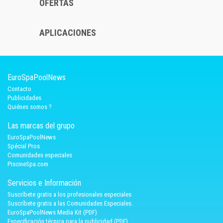
OFERTAS
APLICACIONES
EuroSpaPoolNews
Contacto
Publicidades
Quiénes somos ?
Las marcas del grupo
EuroSpaPoolNews
Spécial Pros
Comunidades especiales
PiscineSpa.com
Servicios e Información
Suscríbete gratis a los profesionales especiales
Suscríbete gratis a las Comunidades Especiales.
EuroSpaPoolNews Media Kit (PDF)
Especificación técnica para la publicidad (PDF)