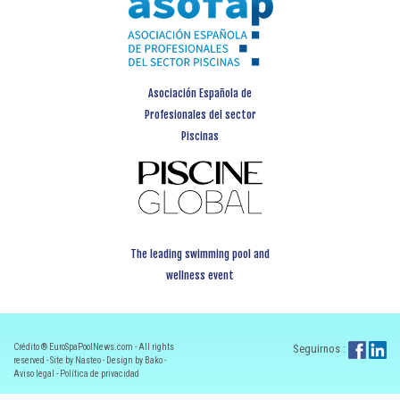
Asociación Española de
Profesionales del sector
Piscinas
The leading swimming pool and
wellness event
Crédito ® EuroSpaPoolNews.com - All rights
Seguirnos :
reserved - Site by Nasteo - Design by Bako -
Aviso legal
-
Política de privacidad