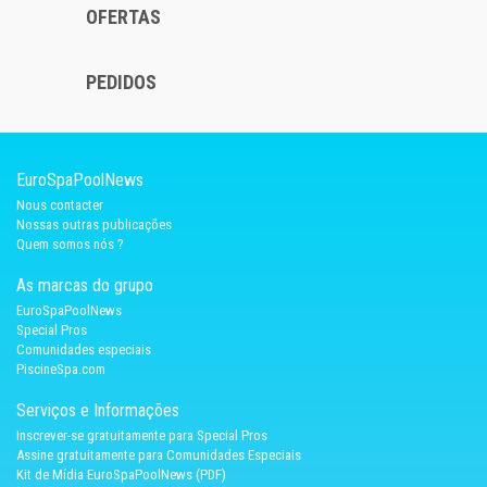
OFERTAS
PEDIDOS
EuroSpaPoolNews
Nous contacter
Nossas outras publicações
Quem somos nós ?
As marcas do grupo
EuroSpaPoolNews
Special Pros
Comunidades especiais
PiscineSpa.com
Serviços e Informações
Inscrever-se gratuitamente para Special Pros
Assine gratuitamente para Comunidades Especiais
Kit de Mídia EuroSpaPoolNews (PDF)