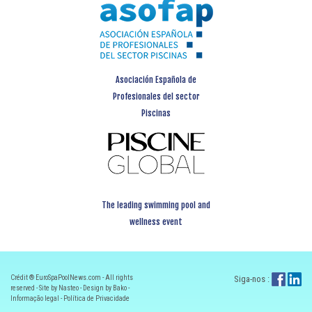
Asociación Española de
Profesionales del sector
Piscinas
The leading swimming pool and
wellness event
Crédit ® EuroSpaPoolNews.com - All rights
Siga-nos :
reserved - Site by Nasteo - Design by Bako -
Informação legal
-
Política de Privacidade