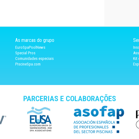
As marcas do grupo
Se
EuroSpaPoolNews
Ins
Special Pros
Ass
Comunidades especiais
Kit
PiscineSpa.com
Esp
PARCERIAS E COLABORAÇÕES