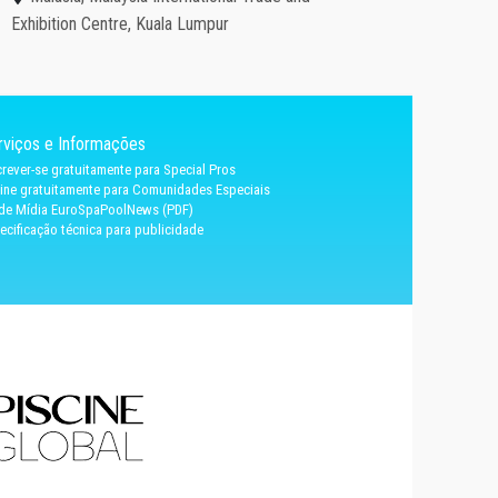
Exhibition Centre, Kuala Lumpur
rviços e Informações
crever-se gratuitamente para Special Pros
ine gratuitamente para Comunidades Especiais
 de Mídia EuroSpaPoolNews (PDF)
ecificação técnica para publicidade