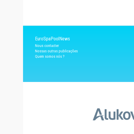
EuroSpaPoolNews
Nous contacter
Nossas outras publicações
Quem somos nós ?