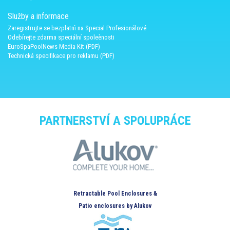
Služby a informace
Zaregistrujte se bezplatnì na Special Profesionálové
Odebírejte zdarma speciální spoleènosti
EuroSpaPoolNews Media Kit (PDF)
Technická specifikace pro reklamu (PDF)
PARTNERSTVÍ A SPOLUPRÁCE
Retractable Pool Enclosures &
Patio enclosures by Alukov