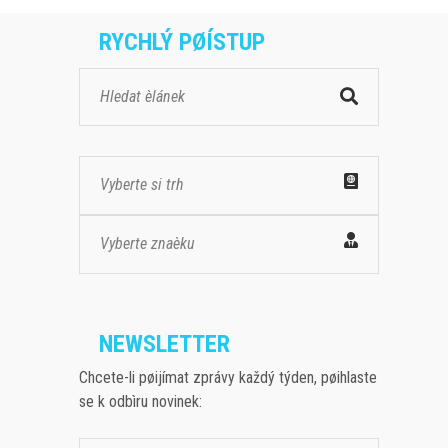
RYCHLÝ PØÍSTUP
Vyberte si trh
Vyberte znaèku
NEWSLETTER
Chcete-li pøijímat zprávy každý týden, pøihlaste
se k odbìru novinek: