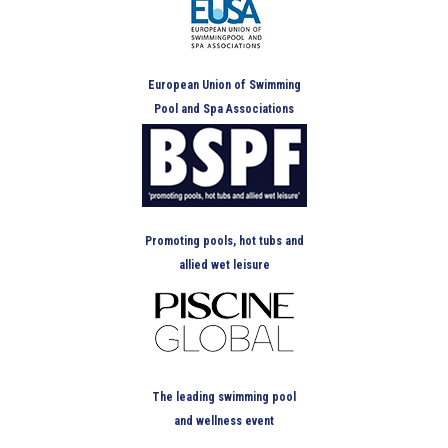
European Union of Swimming
Pool and Spa Associations
Promoting pools, hot tubs and
allied wet leisure
The leading swimming pool
and wellness event