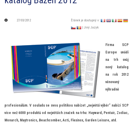
katalog Bazén 2012
27/03/2012
Èlánek je dostupný v:
| Jiný Jazyk
Firma SCP
Europe uvádí
na trh svůj
nový katalog
na rok 2012
věnovaný
výhradně
profesionálům. V souladu se svou politikou nabízet „největší výběr“ nabízí SCP
více než 6000 produktů od největších značek na trhu: Hayward, Pentair, Zodiac,
Monarch, Maytronics, Beachcomber, Acti, Flexinox, Garden Leisure, atd.