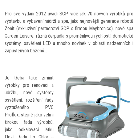
Pro své vydání 2012 uvádí SCP více jak 70 nových výrobků pro
výstavbu a vybavení nádrží a spa, jako nejnovější generace robotů
Zenit (exkluzivní partnerství SCP s firmou Maybronics), nové spa
Garden Leisure, různá čerpadla s proměnlivou rychlostí, domotické
systémy, osvětlení LED a mnoho novinek v oblasti nadzemních i
zapuštěných bazénů…
Je třeba také zmínit
výrobky pro renovaci a
údržbu, nové systémy
osvětlení, rozšíření řady
vyztuženého PVC
Proflex, stejně jako velmi
širokou řadu výrobků,
jako odkalovací látku
Flovil, řadu Lo Chlor a