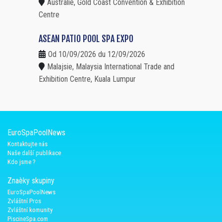
Austrálie, Gold Coast Convention & Exhibition
Centre
ASEAN PATIO POOL SPA EXPO
Od 10/09/2026 du 12/09/2026
Malajsie, Malaysia International Trade and
Exhibition Centre, Kuala Lumpur
EuroSpaPoolNews
Kontaktujte nás
Naše další publikace
Kdo jsme ?
Znaèky skupiny
EuroSpaPoolNews
Zvláštní Pros
Zvláštní komunity
PiscineSpa.com