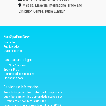
Malasia, Malaysia International Trade and
Exhibition Centre, Kuala Lumpur
EuroSpaPoolNews
Contacto
Publicidades
Quiénes somos ?
Las marcas del grupo
EuroSpaPoolNews
Spécial Pros
Comunidades especiales
PiscineSpa.com
Servicios e Información
Suscríbete gratis a los profesionales especiales
Suscríbete gratis a las Comunidades Especiales.
EuroSpaPoolNews Media Kit (PDF)
Especificación técnica para la publicidad (PDF)