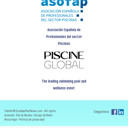
Asociación Española de
Profesionales del sector
Piscinas
The leading swimming pool and
wellness event
Crédito ® EuroSpaPoolNews.com - All rights
Seguirnos :
reserved - Site by Nasteo - Design by Bako -
Aviso legal
-
Política de privacidad