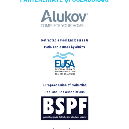
Retractable Pool Enclosures &
Patio enclosures by Alukov
European Union of Swimming
Pool and Spa Associations