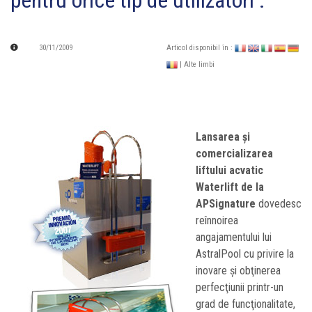
pentru orice tip de utilizatori .
30/11/2009
Articol disponibil în :
| Alte limbi
Lansarea şi
comercializarea
liftului acvatic
Waterlift de la
APSignature
dovedesc
reînnoirea
angajamentului lui
AstralPool cu privire la
inovare şi obţinerea
perfecţiunii printr-un
grad de funcţionalitate,