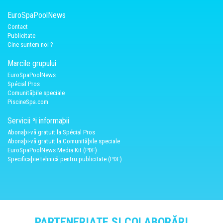
EuroSpaPoolNews
Contact
Publicitate
Cine suntem noi ?
Marcile grupului
EuroSpaPoolNews
Spécial Pros
Comunitãþile speciale
PiscineSpa.com
Servicii ºi informaþii
Abonaþi-vã gratuit la Spécial Pros
Abonaþi-vã gratuit la Comunitãþile speciale
EuroSpaPoolNews Media Kit (PDF)
Specificaþie tehnicã pentru publicitate (PDF)
PARTENERIATE ȘI COLABORĂRI