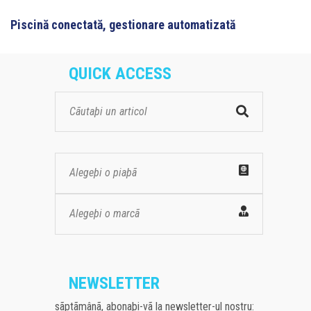
Piscină conectată, gestionare automatizată
QUICK ACCESS
Alegeþi o piaþã
Alegeþi o marcã
NEWSLETTER
sãptãmânã, abonaþi-vã la newsletter-ul nostru: