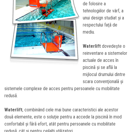
de folosire a
tehnologiilor de vârf, a
unui design studiat şi a
respectului faţã de
mediu.
Waterlift
dovedeşte o
reinventare a sistemelor
actuale de acces în
piscinã şi se aflã la
mijlocul drumului dintre
scara convenţionalã şi
sistemele complexe de acces pentru persoanele cu mobilitate
redusã.
Waterlift
, combinând cele mai bune caracteristici ale acestor
douã elemente, este o soluţie pentru a accede la piscinã în mod
confortabil şi fãrã efort, atât pentru persoanele cu mobilitate
redusã, cât şi pentru ceilalţi utilizatori.