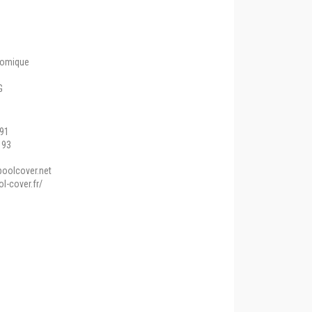
onomique
G
 91
 93
oolcover.net
l-cover.fr/