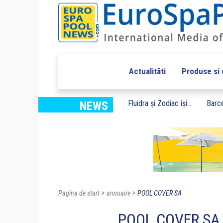
Actualitãti
Produse si
Fluidra și Zodiac își...
Barce
NEWS
>
>
Pagina de start
annuaire
POOL COVER SA
POOL COVER SA