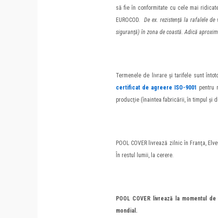
să fie în conformitate cu cele mai ridicat
EUROCOD.
De ex. rezistenţă la rafalele d
siguranţă) în zona de coastă. Adică aproxim
Termenele de livrare şi tarifele sunt înt
certificat de agreere ISO-9001
pentru 
producţie (înaintea fabricării, în timpul şi 
POOL COVER livrează zilnic în Franţa, Elve
În restul lumii, la cerere.
POOL COVER livrează la momentul de f
mondial.