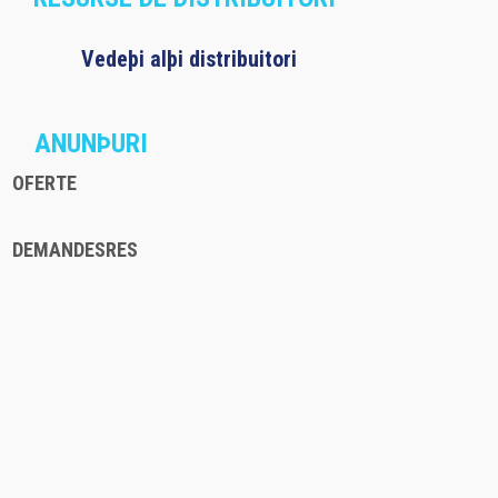
Vedeþi alþi distribuitori
ANUNÞURI
OFERTE
DEMANDESRES