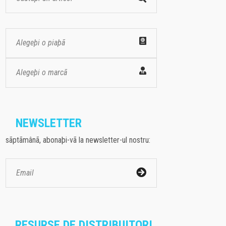
Alegeþi o piaþã
Alegeþi o marcã
NEWSLETTER
sãptãmânã, abonaþi-vã la newsletter-ul nostru:
RESURSE DE DISTRIBUITORI