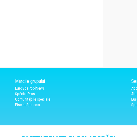
Marcile grupului
Ser
EuroSpaPoolNews
Abo
Spécial Pros
Abo
Comunitãþile speciale
Eur
PiscineSpa.com
Spe