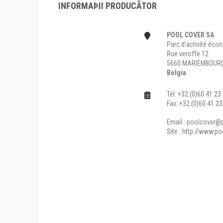
INFORMAÞII PRODUCÃTOR
POOL COVER SA
Parc d’activité éc
Rue veroffe 12
5660 MARIEMBOUR
Belgia
Tél: +32.(0)60 41 23
Fax: +32.(0)60 41 23
Email :
poolcover@p
Site :
http://www.poo