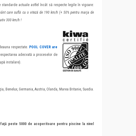
e standarde actuale astfel încât să respecte legile în vigoare:
e vânt care suflă cu o viteză de 190 km/h (+ 50% pentru marja de
ativ 300 km/h !
otdeauna respectate.
POOL COVER are
respectarea adecvată a proceselor de
după instalare).
ţia, Benelux, Germania, Austria, Olanda, Marea Britanie, Suedia.
aţă peste 5000 de acoperitoare pentru piscine la nivel