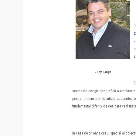
F
C
«
m
a
Rudy Lange
Î
seama de poziţia geografică a amplasamentu
pentru dimensiuni identice, acoperitoar
fundamental diferită de cea care va fi inst
În ceea ce priveşte cazul special al colecti