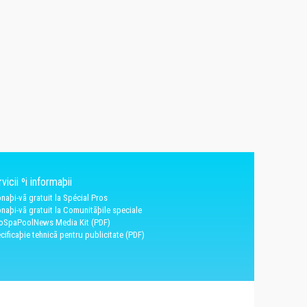
vicii ºi informaþii
naþi-vã gratuit la Spécial Pros
naþi-vã gratuit la Comunitãþile speciale
oSpaPoolNews Media Kit (PDF)
cificaþie tehnicã pentru publicitate (PDF)