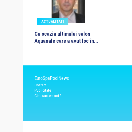
ACTUALITATI
Cu ocazia ultimului salon
Aquanale care a avut loc în...
EuroSpaPoolNews
Contact
Publicitate
Cine suntem noi ?