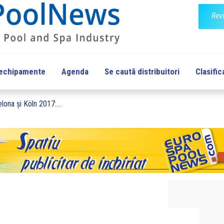
Rev
 echipamente
Agenda
Se cautã distribuitori
Clasific
lona și Köln 2017:...