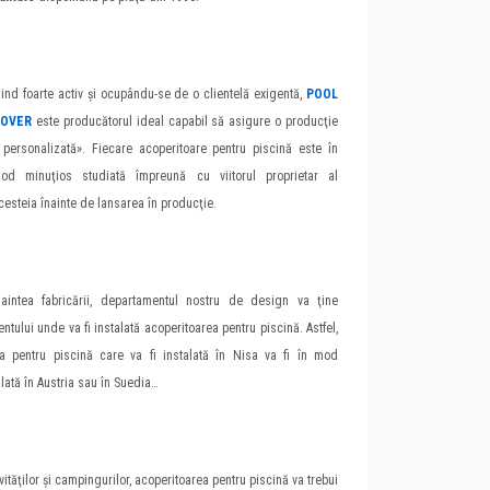
iind foarte activ şi ocupându-se de o clientelă exigentă,
POOL
OVER
este producătorul ideal capabil să asigure o producţie
 personalizată». Fiecare acoperitoare pentru piscină este în
od minuţios studiată împreună cu viitorul proprietar al
cesteia înainte de lansarea în producţie.
naintea fabricării, departamentul nostru de design va ţine
lui unde va fi instalată acoperitoarea pentru piscină. Astfel,
ea pentru piscină care va fi instalată în Nisa va fi în mod
alată în Austria sau în Suedia…
vităţilor şi campingurilor, acoperitoarea pentru piscină va trebui