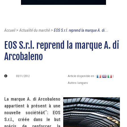
>
>
Accueil
Actualité du marché
EOS S.r.l. reprend la marque A. di...
EOS S.r.l. reprend la marque A. di
Arcobaleno
03/11/2012
Article disponible en :
|
Autres langues
La marque A. di Arcobaleno
appartient à présent à une
nouvelle sociétéâ€¯: EOS
S.r.l., créée dans le but
précis de renforcer la