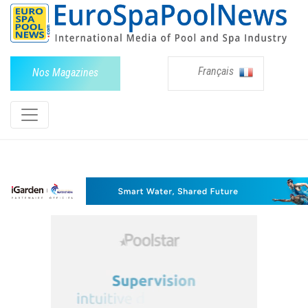
Français
Nos Magazines