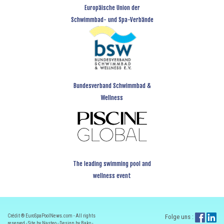
Europäische Union der
Schwimmbad- und Spa-Verbände
Bundesverband Schwimmbad &
Wellness
The leading swimming pool and
wellness event
Crédit ® EuroSpaPoolNews.com - All rights
Folge uns :
reserved - Site by Nasteo - Design by Bako -