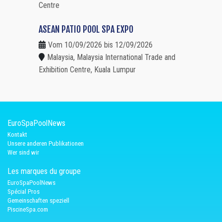
Centre
ASEAN PATIO POOL SPA EXPO
Vom 10/09/2026 bis 12/09/2026
Malaysia, Malaysia International Trade and
Exhibition Centre, Kuala Lumpur
EuroSpaPoolNews
Kontakt
Unsere anderen Publikationen
Wer sind wir
Les marques du groupe
EuroSpaPoolNews
Spécial Pros
Gemeinschaften speziell
PiscineSpa.com