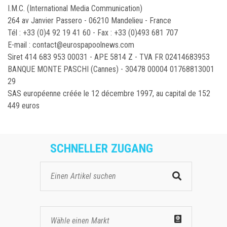
I.M.C. (International Media Communication)
264 av Janvier Passero - 06210 Mandelieu - France
Tél : +33 (0)4 92 19 41 60 - Fax : +33 (0)493 681 707
E-mail :
contact@eurospapoolnews.com
Siret 414 683 953 00031 - APE 5814 Z - TVA FR 02414683953
BANQUE MONTE PASCHI (Cannes) - 30478 00004 01768813001
29
SAS européenne créée le 12 décembre 1997, au capital de 152
449 euros
SCHNELLER ZUGANG
Wähle einen Markt