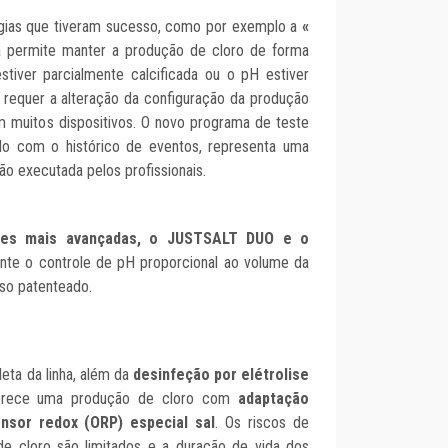
ogias que tiveram sucesso, como por exemplo a
«
ia permite manter a produção de cloro de forma
tiver parcialmente calcificada ou o pH estiver
o requer a alteração da configuração da produção
 muitos dispositivos. O novo programa de teste
ado com o histórico de eventos, representa uma
ão executada pelos profissionais.
es mais avançadas, o JUSTSALT DUO e o
ante o controle de pH proporcional ao volume da
sso patenteado.
leta da linha, além da
desinfeção por elétrolise
erece uma produção de cloro com
adaptação
nsor redox (ORP)
especial sal
. Os riscos de
de cloro são limitados e a duração de vida dos