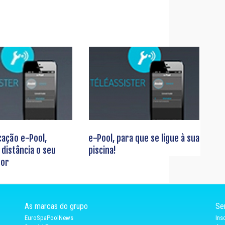
cação e-Pool,
e-Pool, para que se ligue à sua
distância o seu
piscina!
dor
As marcas do grupo
Se
EuroSpaPoolNews
Ins