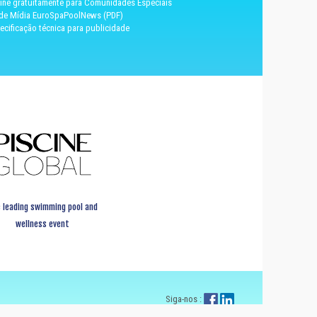
ine gratuitamente para Comunidades Especiais
 de Mídia EuroSpaPoolNews (PDF)
ecificação técnica para publicidade
 leading swimming pool and
wellness event
Siga-nos :