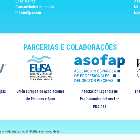
Special Pros
Ass
Comunidades especiais
Kit
PiscineSpa.com
Esp
PARCERIAS E COLABORAÇÕES
spas
Unión Europea de Asociaciones
Asociación Española de
The
de Piscinas y Spas
Profesionales del sector
Piscinas
ako -
Informação legal
-
Política de Privacidade