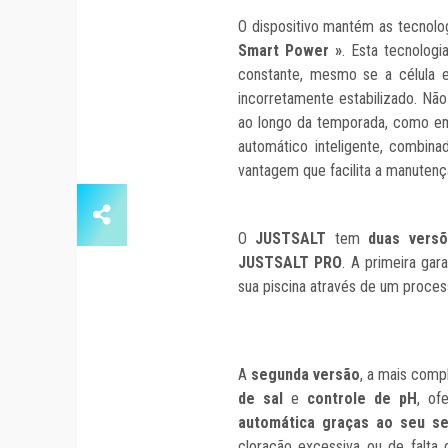
O dispositivo mantém as tecnol
Smart Power »
. Esta tecnolog
constante, mesmo se a célula es
incorretamente estabilizado. Nã
ao longo da temporada, como em
automático inteligente, combin
vantagem que facilita a manutenç
O
JUSTSALT
tem
duas versõ
JUSTSALT PRO
. A primeira gar
sua piscina através de um proce
A
segunda versão
, a mais comp
de sal
e
controle de pH
, of
automática graças ao seu se
cloração excessiva ou de falta 