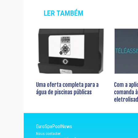
LER TAMBÉM
Uma oferta completa para a
Com a apli
água de piscinas públicas
comanda à 
eletrolisa
EuroSpaPoolNews
Nous contacter