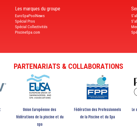
Les marques du groupe
Ser
EuroSpaPoolNews
S'a
Spécial Pros
S'a
Spécial Collectivités
Med
PiscineSpa.com
Spé
PARTENARIATS & COLLABORATIONS
t
Union Européenne des
Fédération des Professionnels
Le 
fédérations de la piscine et du
de la Piscine et du Spa
spa