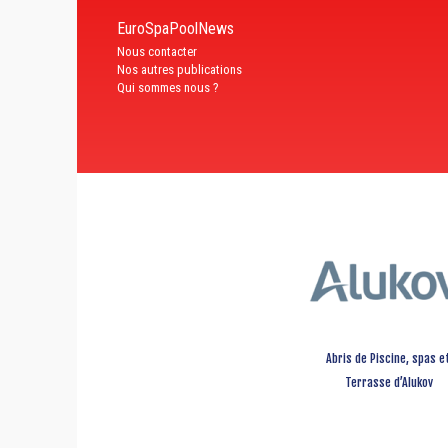
EuroSpaPoolNews
Nous contacter
Nos autres publications
Qui sommes nous ?
Abris de Piscine, spas e
Terrasse d’Alukov