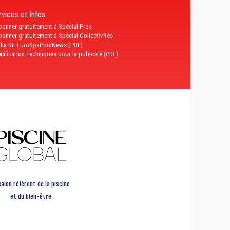
vices et Infos
bonner gratuitement à Spécial Pros
bonner gratuitement à Spécial Collectivités
ia Kit EuroSpaPoolNews (PDF)
cification Techniques pour la publicité (PDF)
salon référent de la piscine
et du bien-être