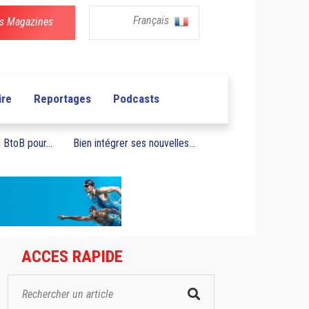
Français
s Magazines
ire
Reportages
Podcasts
BtoB pour...
Bien intégrer ses nouvelles...
ACCES RAPIDE