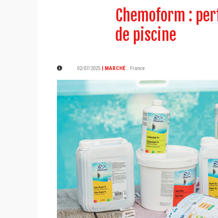
Chemoform : perf
de piscine
02/07/2025
| MARCHÉ
:
France