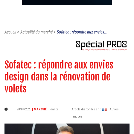
>
>
Accueil
Actualité du marché
Sofatec : répondre aux envies...
Sofatec : répondre aux envies
design dans la rénovation de
volets
28/07/2025
| MARCHÉ
:
France
Article disponible en :
| Autres
langues