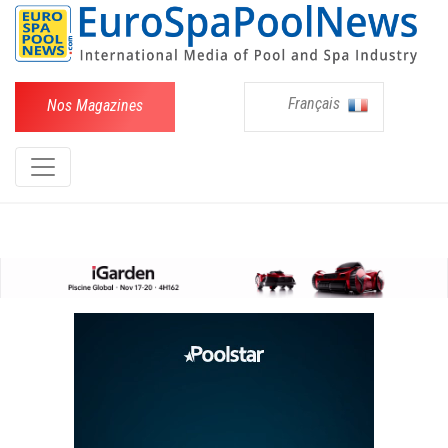
Français
Nos Magazines