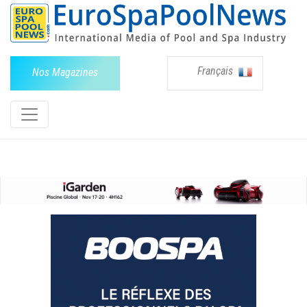
Français
Nos Magazines