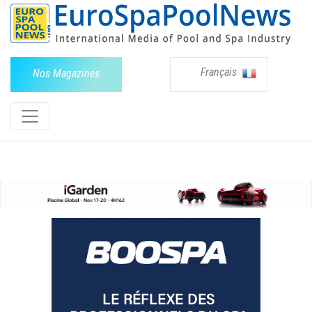
Français
Nos Magazines