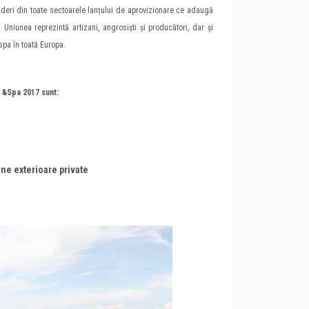
nderi din toate sectoarele lanțului de aprovizionare ce adaugă
. Uniunea reprezintă artizani, angrosiști și producători, dar și
 spa în toată Europa.
 &Spa 2017 sunt:
ine exterioare private