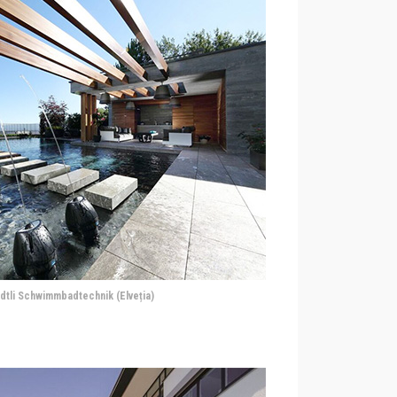
dtli Schwimmbadtechnik (Elveția)