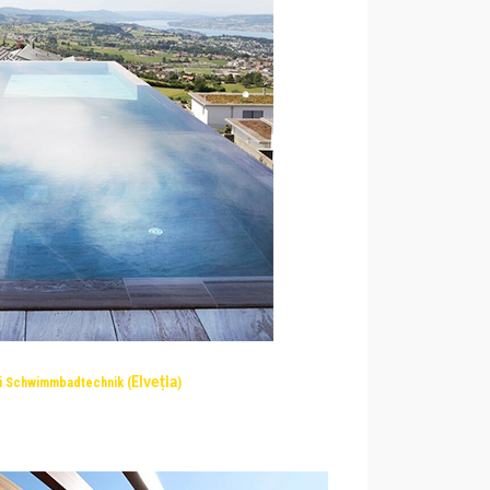
li Schwimmbadtechnik (
Elveția
)