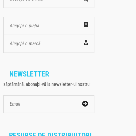
Alegeþi o piaþã
Alegeþi o marcã
NEWSLETTER
sãptãmânã, abonaþi-vã la newsletter-ul nostru:
RESURSE DE DISTRIBUITORI