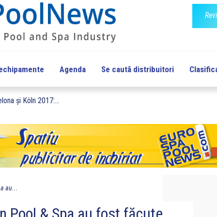
Rev
 echipamente
Agenda
Se cautã distribuitori
Clasific
lona și Köln 2017:...
a au...
n Pool & Spa au fost făcute