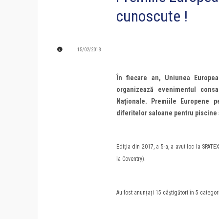
cunoscute !
15/02/2018
În fiecare an, Uniunea Europea
organizează evenimentul consac
Naționale. Premiile Europene p
diferitelor saloane pentru piscine 
Ediția din 2017, a 5-a, a avut loc la SPATEX
la Coventry).
Au fost anunțați 15 câștigători în 5 catego